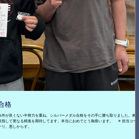
合格
条件が良くない中努力を重ね、シルバーメダル合格をその手に勝ち取りました。来
指して更なる精進を期待してます。本当におめでとう御座います。 ✳︎ 担当コー
チリ。悪しからず。