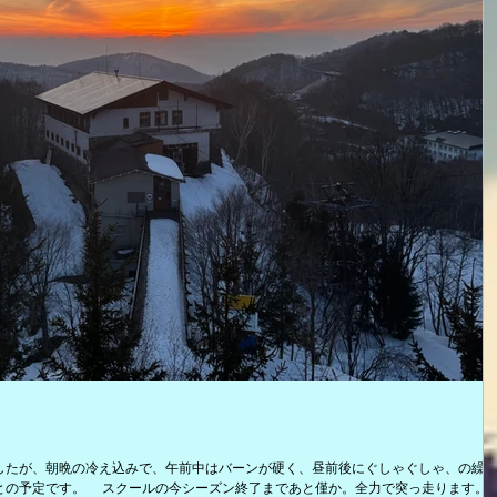
したが、朝晩の冷え込みで、午前中はバーンが硬く、昼前後にぐしゃぐしゃ、の繰
との予定です。 スクールの今シーズン終了まであと僅か。全力で突っ走ります。