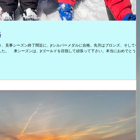
格
、見事シーズン終了間近に、jrシルバーメダルに合格。先月はブロンズ、そして今
した。 来シーズンは、jrゴールドを目指して頑張って下さい。本当におめでとう御