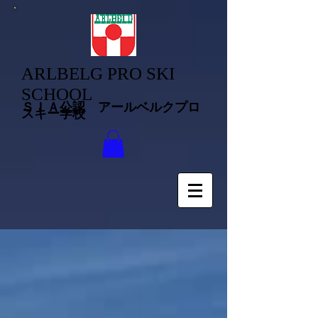
ARLBELG PRO SKI
SCHOOL
ＳＩＡ公認 アールベルクプロ
スキー学校