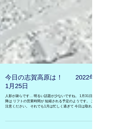
今日の志賀高原は！ 2022年
1月25日
人影が疎らです… 明るい話題が少ないですね。 1月31日以
降は リフトの営業時間が 短縮される予定のようです。 ご
注意ください。 それでも1月は忙しく過ぎて 今日は取れて
いなかった 休日を満喫しました。 お休みでも滑りました。
ちょっと目線を変えて 雪だるま⛄⛄探し！！...