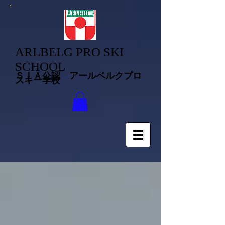
ARLBELG PRO SKI
SCHOOL
ＳＩＡ公認 アールベルクプロ
スキー学校