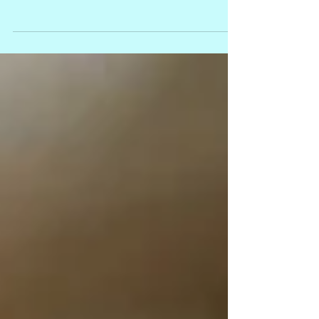
ンだったかな？ 去年と同じポーズで一枚📷の男の子でし
た！ 今年は高天ヶ原の上部も 滑れるようになって 滑りの
幅が広がりましたね！！ そして、 お兄ちゃんとともに 見
事検定に合格して メダリストになりました。...