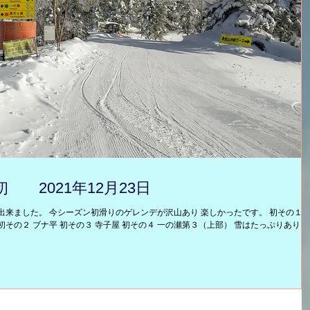
 2021年12月23日
出来ました。 今シーズン初滑りのゲレンデが沢山あり 楽しかったです。 初その１ 
その２ ブナ平 初その３ 寺子屋 初その４ 一の瀬第３（上部） 雪はたっぷりありま