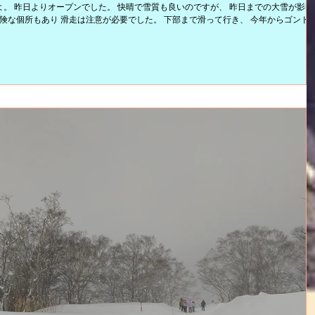
。 昨日よりオープンでした。 快晴で雪質も良いのですが、 昨日までの大雪が影響
危険な個所もあり 滑走は注意が必要でした。 下部まで滑って行き、 今年からゴンド