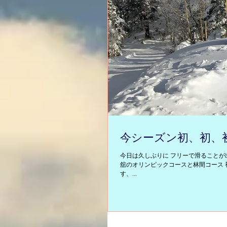
今シーズン初、初、初
今日は久しぶりに フリーで滑ることが
舘のオリンピックコースと林間コース 初
す、...