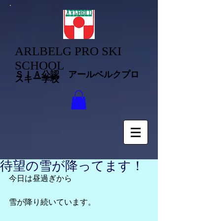
ARLBELG PRO SKI
SCHOOL
ＳＩＡ公認 アールベルクプロ
スキー学校
待望の雪が降ってます！
今日は昼過ぎから
雪が降り続いています。