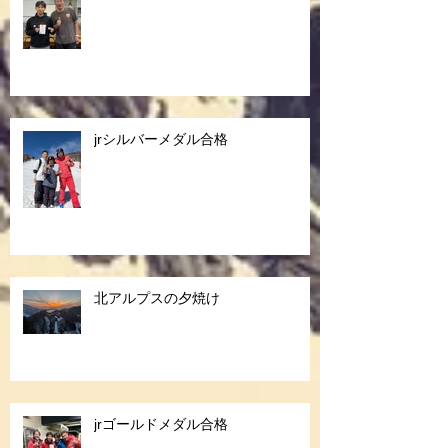
jrシルバーメダル合格
北アルプスの夕焼け
jrゴールドメダル合格