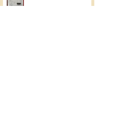
久しぶりの休日
シニアゴールド合格
Archive
スノー
夏