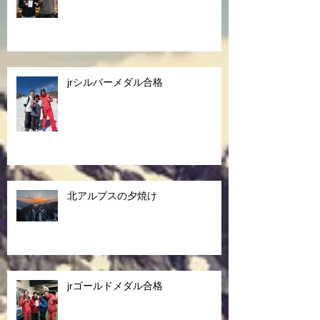
jrシルバーメダル合格
北アルプスの夕焼け
jrゴールドメダル合格