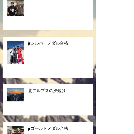
jrシルバーメダル合格
北アルプスの夕焼け
jrゴールドメダル合格