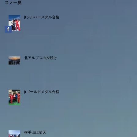
スノー
夏
jrシルバーメダル合格
北アルプスの夕焼け
jrゴールドメダル合格
横手山は晴天