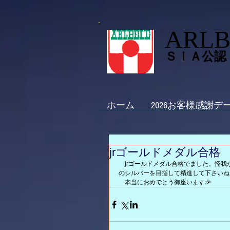
ARLB
ＳＩＡ公認
ホーム
2026お客様感謝デ
jrゴールドメダル合格
　jrゴールドメダル合格でました。怪
のシルバーを目指して精進して下さいね
　本当におめでとう御座います🎉