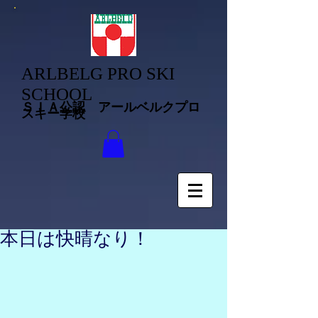
ARLBELG PRO SKI
SCHOOL
ＳＩＡ公認 アールベルクプロ
スキー学校
本日は快晴なり！