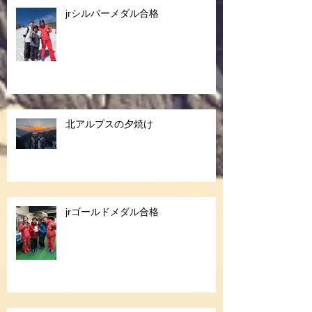
jrシルバーメダル合格
北アルプスの夕焼け
jrゴールドメダル合格