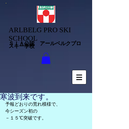
ARLBELG PRO SKI
SCHOOL
ＳＩＡ公認 アールベルクプロ
スキー学校
寒波到来です。
予報どおりの荒れ模様で、
今シーズン初の
－１５℃突破です。