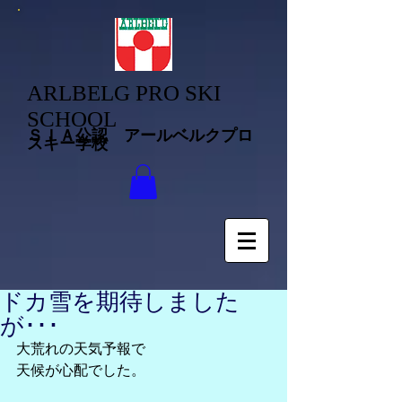
ARLBELG PRO SKI
SCHOOL
ＳＩＡ公認 アールベルクプロ
スキー学校
ドカ雪を期待しました
が･･･
大荒れの天気予報で
天候が心配でした。