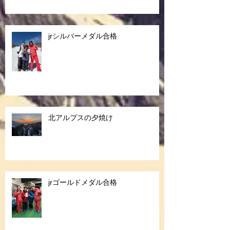
jrシルバーメダル合格
北アルプスの夕焼け
jrゴールドメダル合格