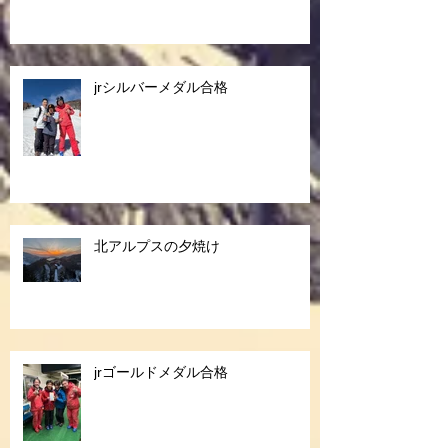
jrシルバーメダル合格
北アルプスの夕焼け
jrゴールドメダル合格