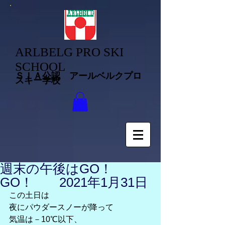
ARLBELG PRO SKI
SCHOOL
ＳＩＡ公認 アールベルクプロ
スキー学校
週末の午後はGO！
GO！ 2021年1月31日
この土日は
夜にパウダースノーが降って
気温は－10℃以下、