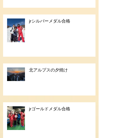
jrシルバーメダル合格
北アルプスの夕焼け
jrゴールドメダル合格