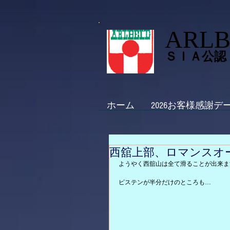
ARLB
ＳＩＡ公認
ホーム
2026お客様感謝デ
西舘上部、ロマンスオー
ようやく西舘山は全て滑ることが出来ま
ピステンが半分だけのところも…