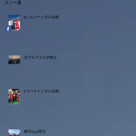
スノー
夏
jrシルバーメダル合格
北アルプスの夕焼け
jrゴールドメダル合格
横手山は晴天