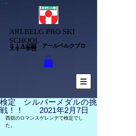
ARLBELG PRO SKI
SCHOOL
ＳＩＡ公認 アールベルクプロ
スキー学校
検定 シルバーメダルの挑
戦！！ 2021年2月7日
西舘のロマンスゲレンデで検定でし
た。