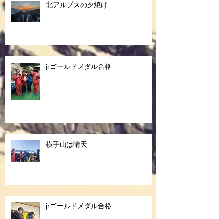
北アルプスの夕焼け
jrゴールドメダル合格
横手山は晴天
jrゴールドメダル合格