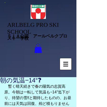
ARLBELG PRO SKI
SCHOOL
ＳＩＡ公認 アールベルクプロ
スキー学校
朝の気温−14°❓
　暫く晴天続きで春の陽気の志賀高
原。今朝は一転して気温も−14°迄下が
り、待望の雪‼️と期待したものの、お昼
前には天気は回復、殆ど積もりません