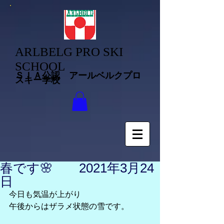
ARLBELG PRO SKI
SCHOOL
ＳＩＡ公認 アールベルクプロ
スキー学校
春です🌸 2021年3月24
日
今日も気温が上がり
午後からはザラメ状態の雪です。