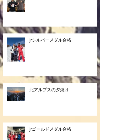
jrシルバーメダル合格
北アルプスの夕焼け
jrゴールドメダル合格