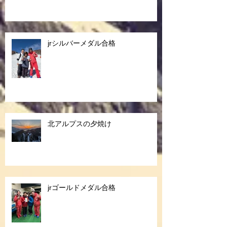
jrシルバーメダル合格
北アルプスの夕焼け
jrゴールドメダル合格