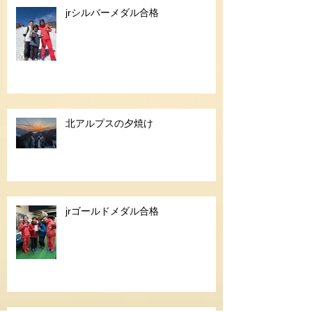
jrシルバーメダル合格
北アルプスの夕焼け
jrゴールドメダル合格