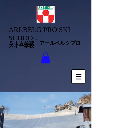
ARLBELG PRO SKI
SCHOOL
ＳＩＡ公認 アールベルクプロ
スキー学校