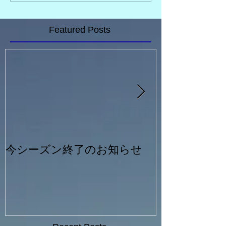
Featured Posts
今シーズン終了のお知らせ
一般シルバー