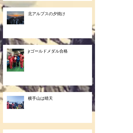
北アルプスの夕焼け
jrゴールドメダル合格
横手山は晴天