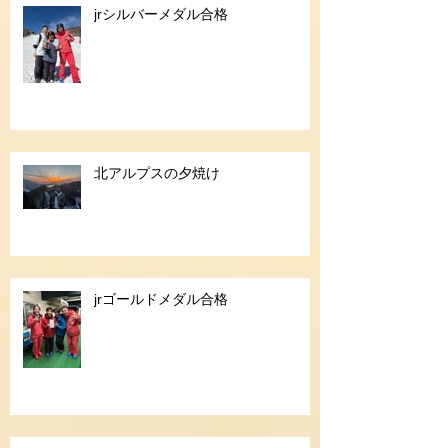
jrシルバーメダル合格
北アルプスの夕焼け
jrゴールドメダル合格