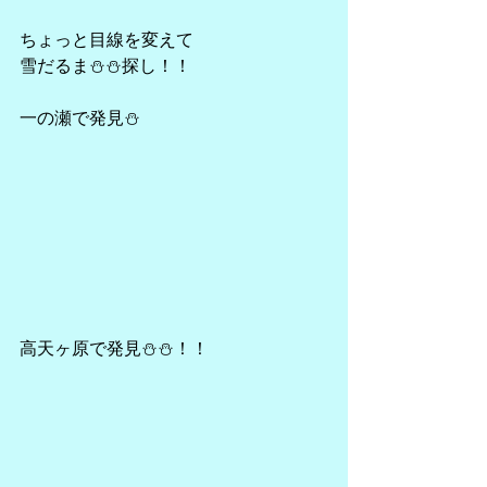
ちょっと目線を変えて
雪だるま⛄⛄探し！！
一の瀬で発見⛄
高天ヶ原で発見⛄⛄！！