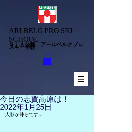
ARLBELG PRO SKI
SCHOOL
ＳＩＡ公認 アールベルクプロ
スキー学校
今日の志賀高原は！
2022年1月25日
人影が疎らです…