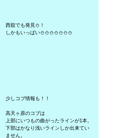
西舘でも発見⛄！
しかもいっぱい⛄⛄⛄⛄⛄⛄⛄
少しコブ情報も！！
高天ヶ原のコブは
上部にいつもの曲がったラインが1本。
下部はかなり浅いラインしか出来てい
ません。