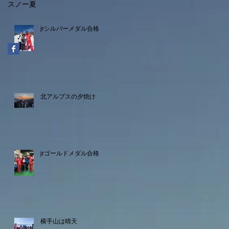
スノー
夏
jrシルバーメダル合格
北アルプスの夕焼け
jrゴールドメダル合格
横手山は晴天