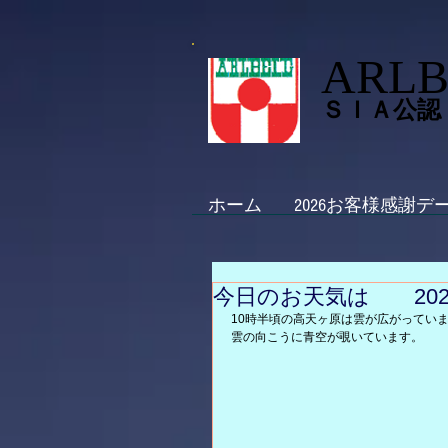
ARLB
ＳＩＡ公認
ホーム
2026お客様感謝デ
今日のお天気は 2021
10時半頃の高天ヶ原は雲が広がってい
雲の向こうに青空が覗いています。