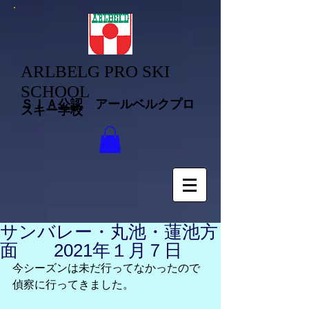
ARLBELG PRO SKI
SCHOOL
ＳＩＡ公認 アールベルクプロ
スキー学校
サンバレー・丸池・蓮池方
面 2021年１月７日
今シーズンは未だ行ってなかったので
偵察に行ってきました。