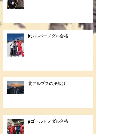
jrシルバーメダル合格
北アルプスの夕焼け
jrゴールドメダル合格