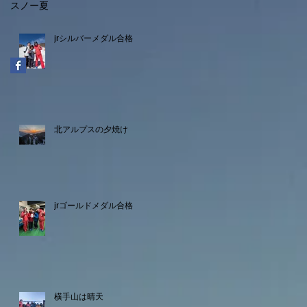
スノー
夏
jrシルバーメダル合格
北アルプスの夕焼け
jrゴールドメダル合格
横手山は晴天