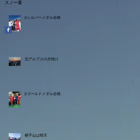
スノー
夏
jrシルバーメダル合格
北アルプスの夕焼け
jrゴールドメダル合格
横手山は晴天