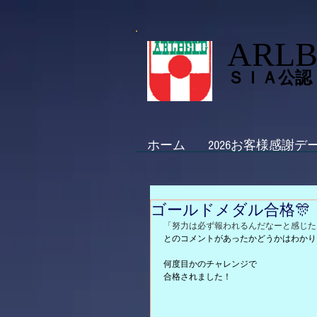
ARLB
ＳＩＡ公認
ホーム
2026お客様感謝デ
ゴールドメダル合格🎊 
「努力は必ず報われるんだなーと感じた
とのコメントがあったかどうかはわかり
何度目かのチャレンジで
合格されました！